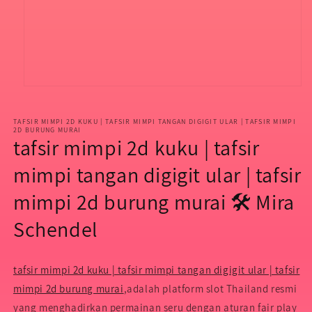
Open
media
1
in
TAFSIR MIMPI 2D KUKU | TAFSIR MIMPI TANGAN DIGIGIT ULAR | TAFSIR MIMPI
2D BURUNG MURAI
modal
tafsir mimpi 2d kuku | tafsir
mimpi tangan digigit ular | tafsir
mimpi 2d burung murai 🛠️ Mira
Schendel
tafsir mimpi 2d kuku | tafsir mimpi tangan digigit ular | tafsir
mimpi 2d burung murai
,adalah platform slot Thailand resmi
yang menghadirkan permainan seru dengan aturan fair play