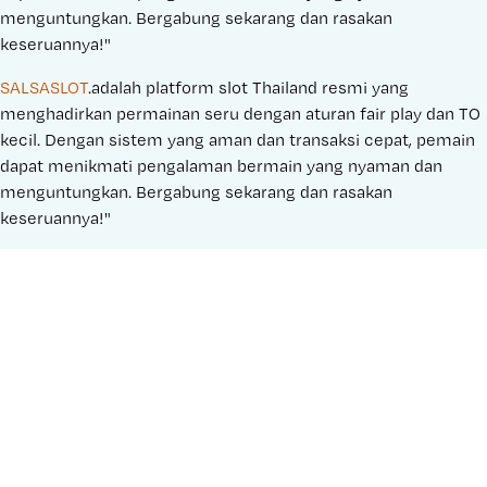
menguntungkan. Bergabung sekarang dan rasakan 
keseruannya!"
SALSASLOT
.adalah platform slot Thailand resmi yang 
menghadirkan permainan seru dengan aturan fair play dan TO 
kecil. Dengan sistem yang aman dan transaksi cepat, pemain 
dapat menikmati pengalaman bermain yang nyaman dan 
menguntungkan. Bergabung sekarang dan rasakan 
keseruannya!"
Made with 
SALSASLOT