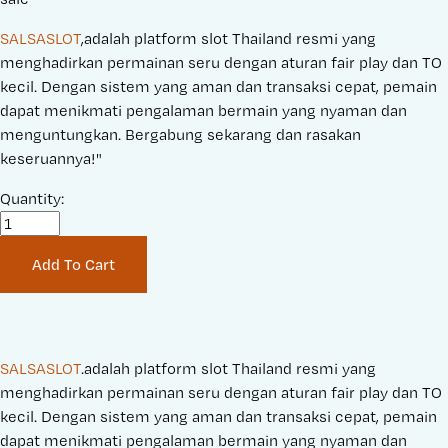
l
i
SALSASLOT
,adalah platform slot Thailand resmi yang 
e
g
menghadirkan permainan seru dengan aturan fair play dan TO 
P
i
kecil. Dengan sistem yang aman dan transaksi cepat, pemain 
r
n
dapat menikmati pengalaman bermain yang nyaman dan 
i
a
menguntungkan. Bergabung sekarang dan rasakan 
c
l
keseruannya!"
e
P
:
r
Quantity:
i
c
e
Add To Cart
:
SALSASLOT
.adalah platform slot Thailand resmi yang 
menghadirkan permainan seru dengan aturan fair play dan TO 
kecil. Dengan sistem yang aman dan transaksi cepat, pemain 
dapat menikmati pengalaman bermain yang nyaman dan 