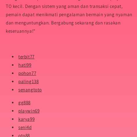
TO kecil. Dengan sistem yang aman dan transaksi cepat,
pemain dapat menikmati pengalaman bermain yang nyaman
dan menguntungkan. Bergabung sekarang dan rasakan
keseruannya!"
terbit77
hati99
pohon77
paling138
senangtoto
gg888
playwin69
karya99
seni4d
oto88