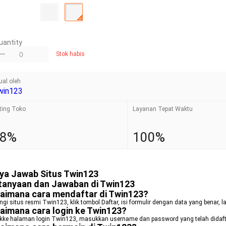
uantity
Stok habis
ual oleh
win123
ting Toko
Layanan Tepat Waktu
98%
100%
ya Jawab Situs Twin123
tanyaan dan Jawaban di Twin123
aimana cara mendaftar di Twin123?
ngi situs resmi Twin123, klik tombol Daftar, isi formulir dengan data yang benar, la
aimana cara login ke Twin123?
ke halaman login Twin123, masukkan username dan password yang telah didaftark