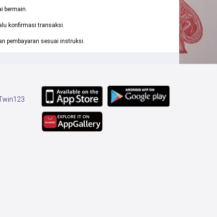
ai bermain.
lu konfirmasi transaksi.
an pembayaran sesuai instruksi.
Twin123