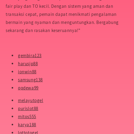
fair play dan TO kecil. Dengan sistem yang aman dan
transaksi cepat, pemain dapat menikmati pengalaman
bermain yang nyaman dan menguntungkan. Bergabung
sekarang dan rasakan keseruannya!"
gembira123
harusjp88
ionwin88
samsung138
qqdewa99
melayutogel
purislot88
mitos555
karya188
lottotogel