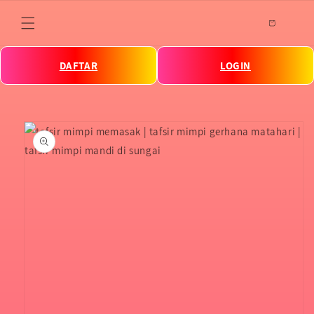
Skip to
content
DAFTAR
LOGIN
Skip to
product
information