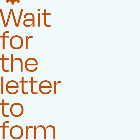
Wait
for
the
letter
to
form