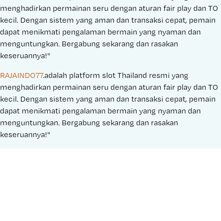
menghadirkan permainan seru dengan aturan fair play dan TO 
kecil. Dengan sistem yang aman dan transaksi cepat, pemain 
dapat menikmati pengalaman bermain yang nyaman dan 
menguntungkan. Bergabung sekarang dan rasakan 
keseruannya!"
RAJAINDO77
.adalah platform slot Thailand resmi yang 
menghadirkan permainan seru dengan aturan fair play dan TO 
kecil. Dengan sistem yang aman dan transaksi cepat, pemain 
dapat menikmati pengalaman bermain yang nyaman dan 
menguntungkan. Bergabung sekarang dan rasakan 
keseruannya!"
Made with 
RAJAINDO77