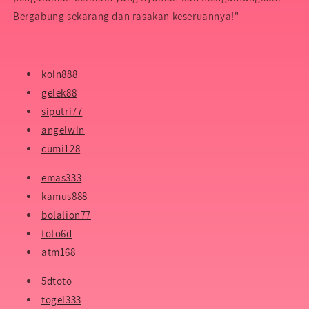
Bergabung sekarang dan rasakan keseruannya!"
koin888
gelek88
siputri77
angelwin
cumi128
emas333
kamus888
bolalion77
toto6d
atm168
5dtoto
togel333