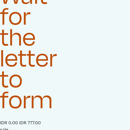
for
the
letter
to
form
S
IDR 0.00
O
IDR 777.00
a
sale
r