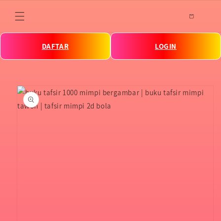
Skip to
content
DAFTAR
LOGIN
Skip to
product
information