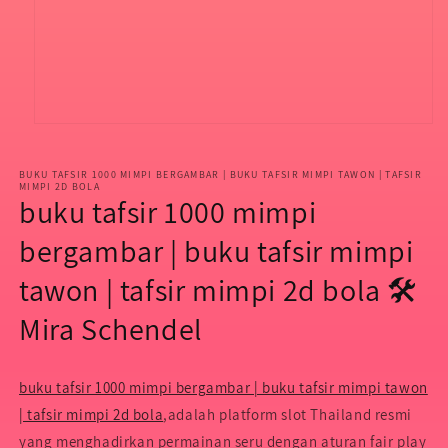
Open
media
1
in
BUKU TAFSIR 1000 MIMPI BERGAMBAR | BUKU TAFSIR MIMPI TAWON | TAFSIR
MIMPI 2D BOLA
modal
buku tafsir 1000 mimpi
bergambar | buku tafsir mimpi
tawon | tafsir mimpi 2d bola 🛠️
Mira Schendel
buku tafsir 1000 mimpi bergambar | buku tafsir mimpi tawon
| tafsir mimpi 2d bola
,adalah platform slot Thailand resmi
yang menghadirkan permainan seru dengan aturan fair play