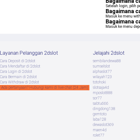
Bagaimana ca
Setelah login, pili
Bagaimana ca
Masuk ke menu withd
Bagaimana ca
Masuk ke menu depos
Layanan Pelanggan 2dslot
Jelajahi 2dslot
Cara Deposit di 2dslot
sembilandewa88
Cara Mendaftar di 2dslot
sumselslot
Cara Login di 2dslot
alphaslot77
Cara Bermain di 2dslot
wilayah123
Cara Withdraw di 2dslot
totohoki
Ada pertanyaan? Hubungi kami di live chat (24 Jam)
slotsaja4d
mposlot888
sor77
sabtu666
dingdong138
gemtoto
laba128
dewaslot369
maen4d
rolet77