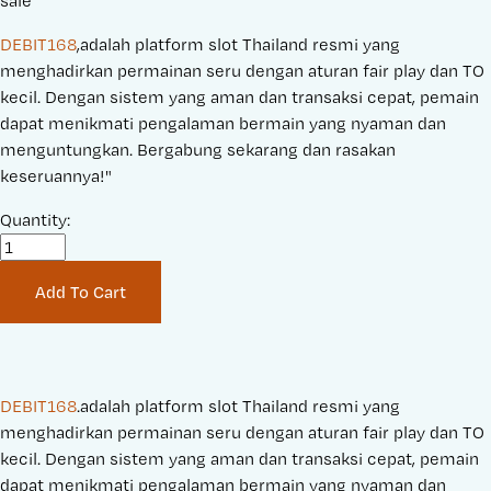
a
sale
r
l
i
DEBIT168
,adalah platform slot Thailand resmi yang 
e
g
menghadirkan permainan seru dengan aturan fair play dan TO 
P
i
kecil. Dengan sistem yang aman dan transaksi cepat, pemain 
r
n
dapat menikmati pengalaman bermain yang nyaman dan 
i
a
menguntungkan. Bergabung sekarang dan rasakan 
c
l
keseruannya!"
e
P
:
r
Quantity:
i
c
e
Add To Cart
:
DEBIT168
.adalah platform slot Thailand resmi yang 
menghadirkan permainan seru dengan aturan fair play dan TO 
kecil. Dengan sistem yang aman dan transaksi cepat, pemain 
dapat menikmati pengalaman bermain yang nyaman dan 