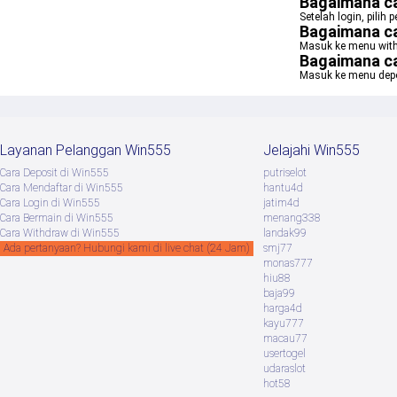
Bagaimana ca
Setelah login, pili
Bagaimana ca
Masuk ke menu withd
Bagaimana ca
Masuk ke menu depos
Layanan Pelanggan Win555
Jelajahi Win555
Cara Deposit di Win555
putriselot
Cara Mendaftar di Win555
hantu4d
Cara Login di Win555
jatim4d
Cara Bermain di Win555
menang338
Cara Withdraw di Win555
landak99
Ada pertanyaan? Hubungi kami di live chat (24 Jam)
smj77
monas777
hiu88
baja99
harga4d
kayu777
macau77
usertogel
udaraslot
hot58