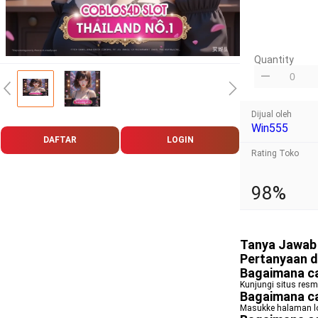
Quantity
Dijual oleh
Win555
DAFTAR
LOGIN
Rating Toko
98%
Tanya Jawab 
Pertanyaan d
Bagaimana ca
Kunjungi situs resmi
Bagaimana ca
Masukke halaman lo