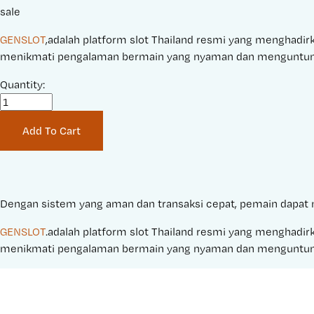
a
sale
r
l
i
GENSLOT
,adalah platform slot Thailand resmi yang menghadir
e
g
menikmati pengalaman bermain yang nyaman dan menguntung
P
i
r
n
Quantity:
i
a
c
l
e
P
Add To Cart
:
r
i
c
e
Dengan sistem yang aman dan transaksi cepat, pemain dapa
:
GENSLOT
.adalah platform slot Thailand resmi yang menghadir
menikmati pengalaman bermain yang nyaman dan menguntung