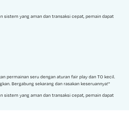
an sistem yang aman dan transaksi cepat, pemain dapat 
an permainan seru dengan aturan fair play dan TO kecil. 
kan. Bergabung sekarang dan rasakan keseruannya!"
an sistem yang aman dan transaksi cepat, pemain dapat 