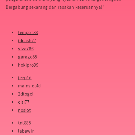
Bergabung sekarang dan rasakan keseruannya!"
tempo138
idcash77
viva786
garage88
hokipro99
jeep4d
mainslot4d
2dtogel
citi77
noslot
tnt888
labawin