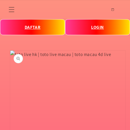
Skip to
content
DAFTAR
LOGIN
Skip to
product
information