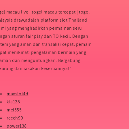
gel macau live | togel macau tercepat | togel
laysia draw
,adalah platform slot Thailand
smi yang menghadirkan permainan seru
ngan aturan fair play dan TO kecil. Dengan
stem yang aman dan transaksi cepat, pemain
pat menikmati pengalaman bermain yang
aman dan menguntungkan. Bergabung
karang dan rasakan keseruannya!"
maxslot4d
kia128
mei555
receh99
power138