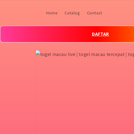
Skip to
content
Home
Catalog
Contact
DAFTAR
Skip to
product
information