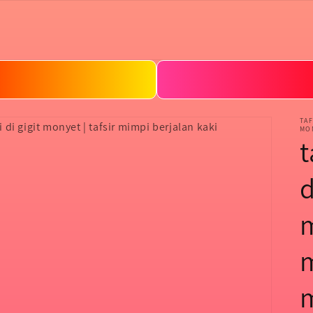
TAF
MON
t
d
m
m
m