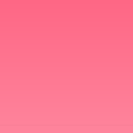
media
1
in
modal