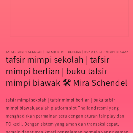
Open
media
1
in
TAFSIR MIMPI SEKOLAH | TAFSIR MIMPI BERLIAN | BUKU TAFSIR MIMPI BIAWAK
tafsir mimpi sekolah | tafsir
modal
mimpi berlian | buku tafsir
mimpi biawak 🛠️ Mira Schendel
tafsir mimpi sekolah | tafsir mimpi berlian | buku tafsir
mimpi biawak
,adalah platform slot Thailand resmi yang
menghadirkan permainan seru dengan aturan fair play dan
TO kecil. Dengan sistem yang aman dan transaksi cepat,
pemain dapat menikmati pengalaman bermain yang nyaman