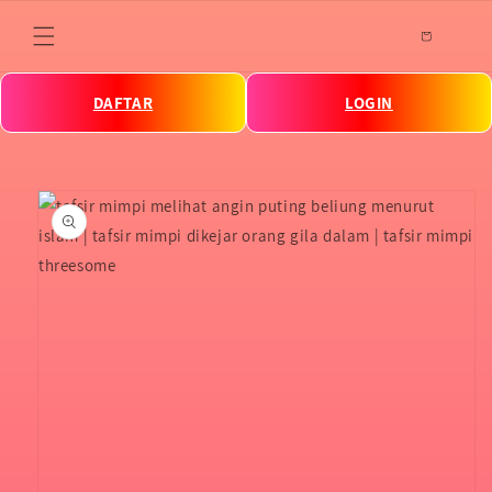
Skip to
content
DAFTAR
LOGIN
Skip to
product
information