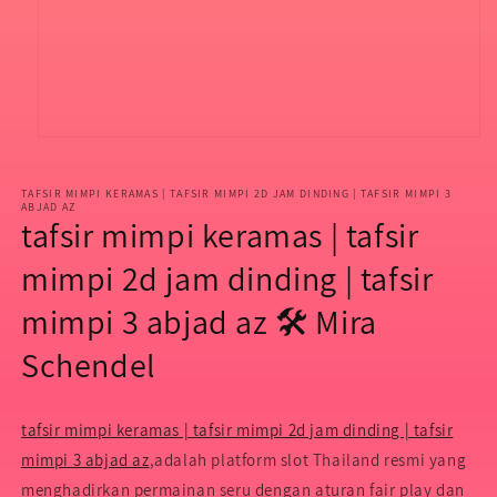
Open
media
1
in
TAFSIR MIMPI KERAMAS | TAFSIR MIMPI 2D JAM DINDING | TAFSIR MIMPI 3
ABJAD AZ
modal
tafsir mimpi keramas | tafsir
mimpi 2d jam dinding | tafsir
mimpi 3 abjad az 🛠️ Mira
Schendel
tafsir mimpi keramas | tafsir mimpi 2d jam dinding | tafsir
mimpi 3 abjad az
,adalah platform slot Thailand resmi yang
menghadirkan permainan seru dengan aturan fair play dan