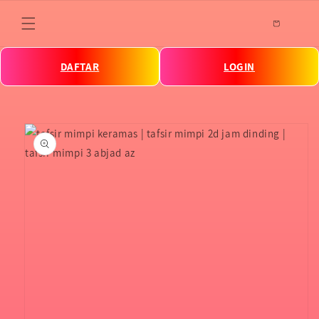
Skip to
content
DAFTAR
LOGIN
Skip to
product
information