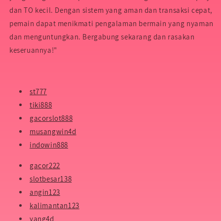
dan TO kecil. Dengan sistem yang aman dan transaksi cepat,
pemain dapat menikmati pengalaman bermain yang nyaman
dan menguntungkan. Bergabung sekarang dan rasakan
keseruannya!"
st777
tiki888
gacorslot888
musangwin4d
indowin888
gacor222
slotbesar138
angin123
kalimantan123
yang4d