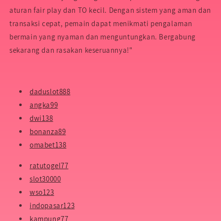
aturan fair play dan TO kecil. Dengan sistem yang aman dan
transaksi cepat, pemain dapat menikmati pengalaman
bermain yang nyaman dan menguntungkan. Bergabung
sekarang dan rasakan keseruannya!"
daduslot888
angka99
dwi138
bonanza89
omabet138
ratutogel77
slot30000
wso123
indopasar123
kampung77