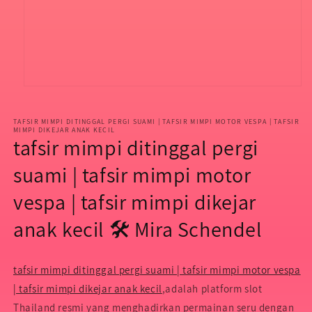
Open
media
1
in
TAFSIR MIMPI DITINGGAL PERGI SUAMI | TAFSIR MIMPI MOTOR VESPA | TAFSIR
MIMPI DIKEJAR ANAK KECIL
modal
tafsir mimpi ditinggal pergi
suami | tafsir mimpi motor
vespa | tafsir mimpi dikejar
anak kecil 🛠️ Mira Schendel
tafsir mimpi ditinggal pergi suami | tafsir mimpi motor vespa
| tafsir mimpi dikejar anak kecil
,adalah platform slot
Thailand resmi yang menghadirkan permainan seru dengan