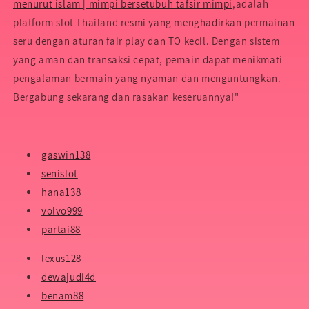
menurut islam | mimpi bersetubuh tafsir mimpi
,adalah
platform slot Thailand resmi yang menghadirkan permainan
seru dengan aturan fair play dan TO kecil. Dengan sistem
yang aman dan transaksi cepat, pemain dapat menikmati
pengalaman bermain yang nyaman dan menguntungkan.
Bergabung sekarang dan rasakan keseruannya!"
gaswin138
senislot
hana138
volvo999
partai88
lexus128
dewajudi4d
benam88