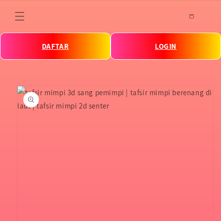
Skip to
content
DAFTAR
LOGIN
Skip to
product
information