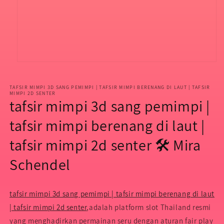
Open
media
1
in
TAFSIR MIMPI 3D SANG PEMIMPI | TAFSIR MIMPI BERENANG DI LAUT | TAFSIR
MIMPI 2D SENTER
modal
tafsir mimpi 3d sang pemimpi |
tafsir mimpi berenang di laut |
tafsir mimpi 2d senter 🛠️ Mira
Schendel
tafsir mimpi 3d sang pemimpi | tafsir mimpi berenang di laut
| tafsir mimpi 2d senter
,adalah platform slot Thailand resmi
yang menghadirkan permainan seru dengan aturan fair play