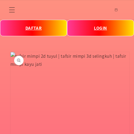
Skip to
content
DAFTAR
LOGIN
Skip to
product
information