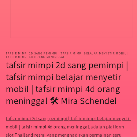
Open
media
1
in
TAFSIR MIMPI 2D SANG PEMIMPI | TAFSIR MIMPI BELAJAR MENYETIR MOBIL |
TAFSIR MIMPI 4D ORANG MENINGGAL
modal
tafsir mimpi 2d sang pemimpi |
tafsir mimpi belajar menyetir
mobil | tafsir mimpi 4d orang
meninggal 🛠️ Mira Schendel
tafsir mimpi 2d sang pemimpi | tafsir mimpi belajar menyetir
mobil | tafsir mimpi 4d orang meninggal
,adalah platform
slot Thailand resmi yang menghadirkan permainan seru