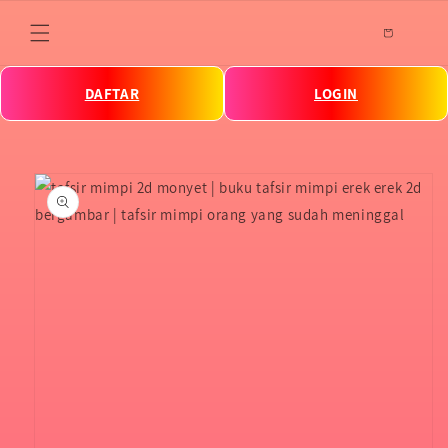
Skip to
content
DAFTAR
LOGIN
Skip to
product
information