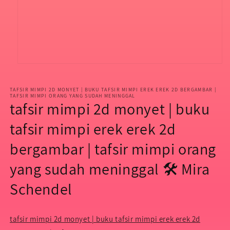
Open
media
1
in
TAFSIR MIMPI 2D MONYET | BUKU TAFSIR MIMPI EREK EREK 2D BERGAMBAR |
TAFSIR MIMPI ORANG YANG SUDAH MENINGGAL
modal
tafsir mimpi 2d monyet | buku
tafsir mimpi erek erek 2d
bergambar | tafsir mimpi orang
yang sudah meninggal 🛠️ Mira
Schendel
tafsir mimpi 2d monyet | buku tafsir mimpi erek erek 2d