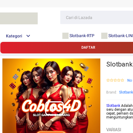
Slotbank-RTP
Slotbank-LI
Kategori
DAFTAR
Slotbank
No 
Brand
:
Slotbank
Slotbank
Adalah 
seru dengan atu
cepat, pemain 
menguntungkan.
VARIASI