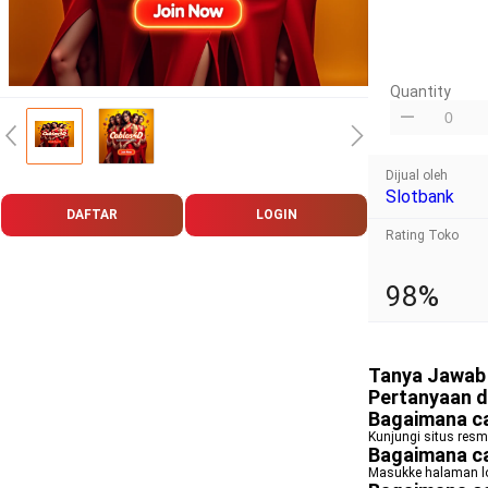
Quantity
Dijual oleh
Slotbank
DAFTAR
LOGIN
Rating Toko
98%
Tanya Jawab 
Pertanyaan d
Bagaimana ca
Kunjungi situs resmi
Bagaimana ca
Masukke halaman log