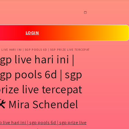
LOGIN
 LIVE HARI INI | SGP POOLS 6D | SGP PRIZE LIVE TERCEPAT
gp live hari ini |
gp pools 6d | sgp
rize live tercepat
️ Mira Schendel
p live hari ini | sgp pools 6d | sgp prize live