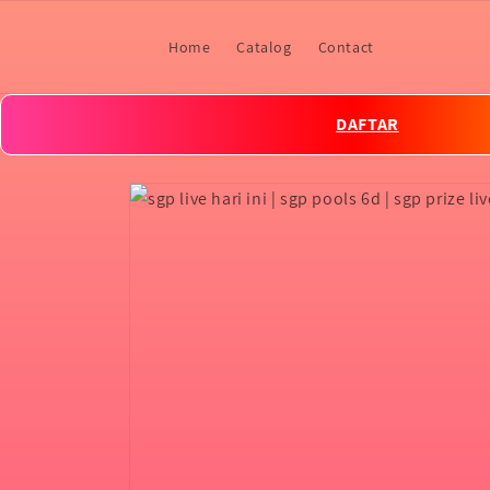
Skip to
content
Home
Catalog
Contact
DAFTAR
Skip to
product
information