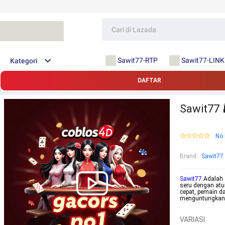
Sawit77-RTP
Sawit77-LINK
Kategori
DAFTAR
Sawit77 
No 
Brand
:
Sawit77
Sawit77
Adalah 
seru dengan atu
cepat, pemain 
menguntungkan.
VARIASI