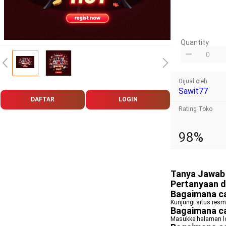
Quantity
Dijual oleh
Sawit77
DAFTAR
LOGIN
Rating Toko
98%
Tanya Jawab 
Pertanyaan d
Bagaimana ca
Kunjungi situs resmi
Bagaimana ca
Masukke halaman log