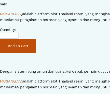
a
sale
r
l
i
MUSANG777
,adalah platform slot Thailand resmi yang mengha
e
g
menikmati pengalaman bermain yang nyaman dan menguntung
P
i
r
n
Quantity:
i
a
c
l
e
P
Add To Cart
:
r
i
c
e
Dengan sistem yang aman dan transaksi cepat, pemain dapa
:
MUSANG777
.adalah platform slot Thailand resmi yang mengha
menikmati pengalaman bermain yang nyaman dan menguntung