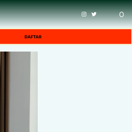
0
DAFTAR