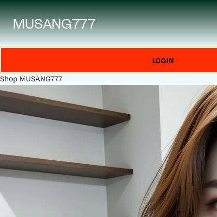
MUSANG777
LOGIN
Shop
MUSANG777