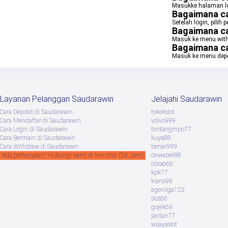
Masukke halaman lo
Bagaimana ca
Setelah login, pili
Bagaimana ca
Masuk ke menu withd
Bagaimana ca
Masuk ke menu depos
Layanan Pelanggan Saudarawin
Jelajahi Saudarawin
Cara Deposit di Saudarawin
tokekslot
Cara Mendaftar di Saudarawin
volvo999
Cara Login di Saudarawin
bintangmpo77
Cara Bermain di Saudarawin
kuya88
Cara Withdraw di Saudarawin
benar999
Ada pertanyaan? Hubungi kami di live chat (24 Jam)
dewabet88
libra666
kpk77
kiano99
agenliga123
slot66
gojek69
jantan77
wijayaslot