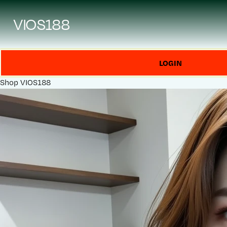
VIOS188
LOGIN
Shop
VIOS188