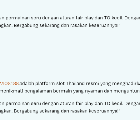
an permainan seru dengan aturan fair play dan TO kecil. Denga
kan. Bergabung sekarang dan rasakan keseruannya!"
VIOS188
.adalah platform slot Thailand resmi yang menghadirka
t menikmati pengalaman bermain yang nyaman dan menguntung
an permainan seru dengan aturan fair play dan TO kecil. Denga
kan. Bergabung sekarang dan rasakan keseruannya!"