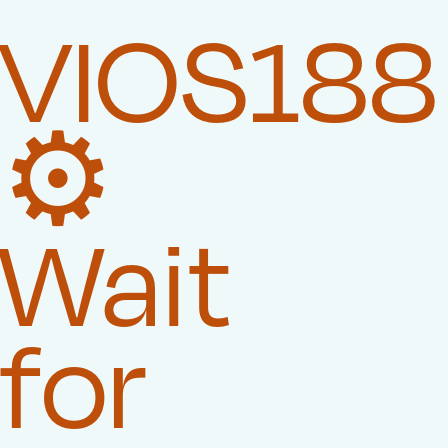
VIOS188
⚙️
Wait
for