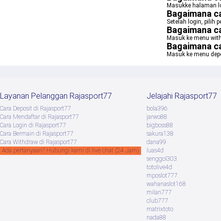
Masukke halaman log
Bagaimana ca
Setelah login, pili
Bagaimana ca
Masuk ke menu withd
Bagaimana ca
Masuk ke menu depos
Layanan Pelanggan Rajasport77
Jelajahi Rajasport77
Cara Deposit di Rajasport77
bola396
Cara Mendaftar di Rajasport77
jarwo88
Cara Login di Rajasport77
bigboss88
Cara Bermain di Rajasport77
sakura138
Cara Withdraw di Rajasport77
dana99
Ada pertanyaan? Hubungi kami di live chat (24 Jam)
luas4d
senggol303
totolive4d
mposlot777
wahanaslot168
milan777
club777
matrixtoto
nada88