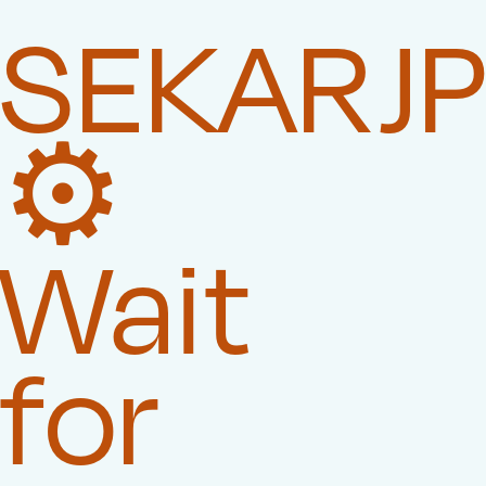
SEKARJ
⚙️
Wait
for