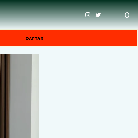
0
DAFTAR