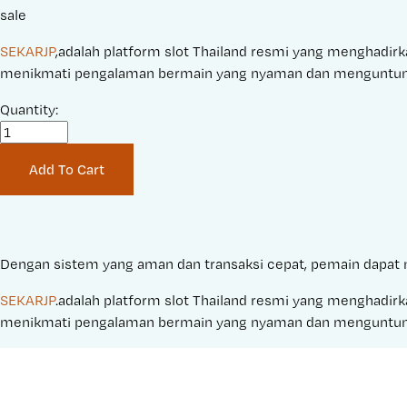
a
sale
r
l
i
SEKARJP
,adalah platform slot Thailand resmi yang menghadirk
e
g
menikmati pengalaman bermain yang nyaman dan menguntung
P
i
r
n
Quantity:
i
a
c
l
e
P
Add To Cart
:
r
i
c
e
Dengan sistem yang aman dan transaksi cepat, pemain dapa
:
SEKARJP
.adalah platform slot Thailand resmi yang menghadirk
menikmati pengalaman bermain yang nyaman dan menguntung