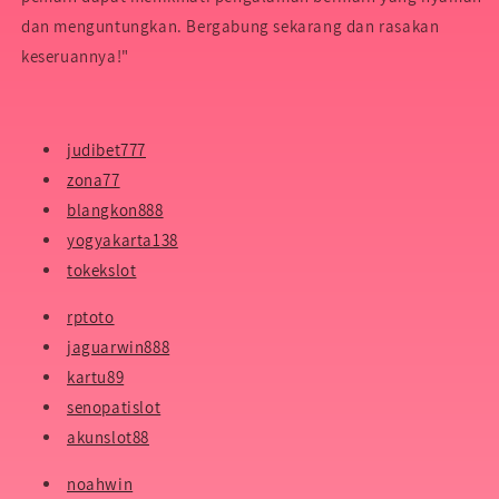
dan menguntungkan. Bergabung sekarang dan rasakan
keseruannya!"
judibet777
zona77
blangkon888
yogyakarta138
tokekslot
rptoto
jaguarwin888
kartu89
senopatislot
akunslot88
noahwin