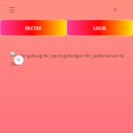
Skip to
content
DAFTAR
LOGIN
Skip to
product
information