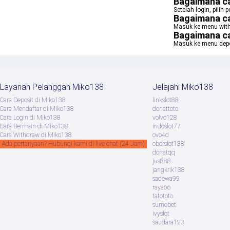
Bagaimana ca
Setelah login, pili
Bagaimana ca
Masuk ke menu withd
Bagaimana ca
Masuk ke menu depos
Layanan Pelanggan Miko138
Jelajahi Miko138
Cara Deposit di Miko138
linkslot88
Cara Mendaftar di Miko138
donattoto
Cara Login di Miko138
volvo128
Cara Bermain di Miko138
indoslot77
Cara Withdraw di Miko138
ovo4d
Ada pertanyaan? Hubungi kami di live chat (24 Jam)
oborslot138
donatqq
jus888
jangkrik138
sadewa99
raya66
tatototo
sumobet
ivyslot
saudara123