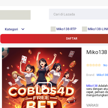
Miko138-RTP
Miko138-LIN
Kategori
DAFTAR
Miko138 
No 
Brand
:
Miko138
Miko138
Adalah 
seru dengan atu
cepat, pemain 
menguntungkan.
VARIASI