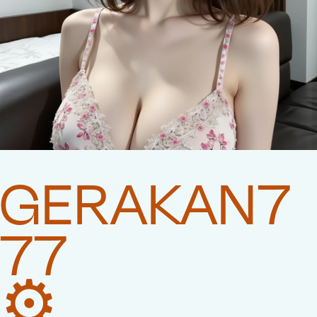
GERAKAN7
77
⚙️