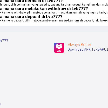
aimana cara bermain di Lvb777?
ah login, pilih permainan yang tersedia, pasang taruhan sesuai keinginan, dan mul
aimana cara melakukan withdraw di Lvb777?
 ke menu withdraw, pilih metode penarikan, masukkan jumlah yang ingin ditarik, la
aimana cara deposit di Lvb777?
 ke menu deposit, pilih metode pembayaran, masukkan jumlah deposit, lalu lakuk
vb777
Always Better
Download APK TERBARU 
8