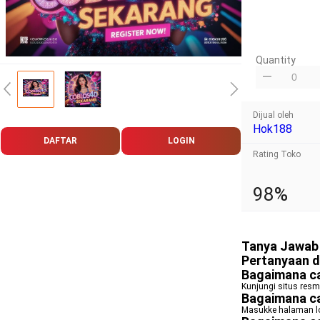
Quantity
Dijual oleh
Hok188
DAFTAR
LOGIN
Rating Toko
98%
Tanya Jawab
Pertanyaan 
Bagaimana c
Kunjungi situs resmi
Bagaimana ca
Masukke halaman lo