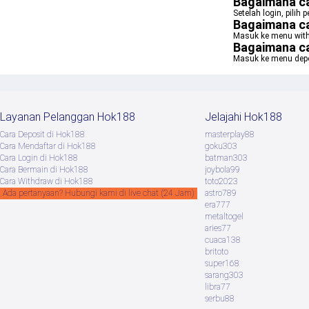
Bagaimana ca
Setelah login, pili
Bagaimana ca
Masuk ke menu withd
Bagaimana ca
Masuk ke menu depos
Layanan Pelanggan Hok188
Jelajahi Hok188
Cara Deposit di Hok188
masterplay88
Cara Mendaftar di Hok188
goku303
Cara Login di Hok188
batman303
Cara Bermain di Hok188
joybola99
Cara Withdraw di Hok188
toto2023
Ada pertanyaan? Hubungi kami di live chat (24 Jam)
astro789
era777
metaltogel
aries77
cuaca138
britoto
super168
sarang303
libra77
serbu88