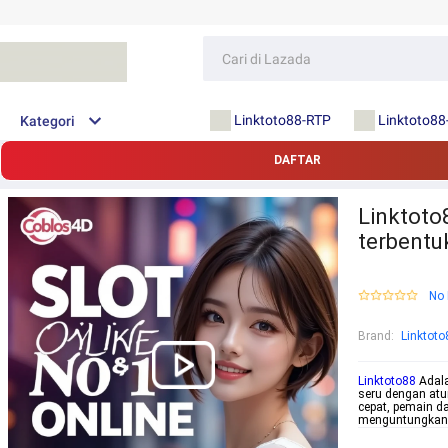
Linktoto88-RTP
Linktoto88
Kategori
DAFTAR
Linktoto
terbentu
No 
Brand
:
Linktoto
Linktoto88
Adala
seru dengan atu
cepat, pemain 
menguntungkan.