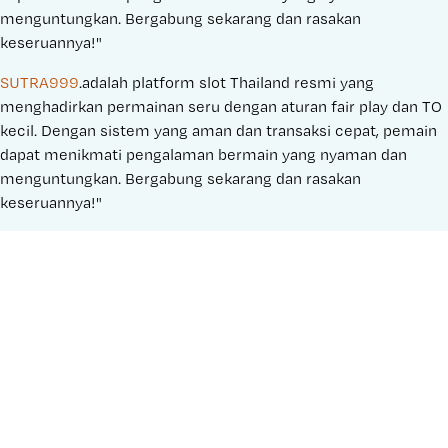
menguntungkan. Bergabung sekarang dan rasakan 
keseruannya!"
SUTRA999
.adalah platform slot Thailand resmi yang 
menghadirkan permainan seru dengan aturan fair play dan TO 
kecil. Dengan sistem yang aman dan transaksi cepat, pemain 
dapat menikmati pengalaman bermain yang nyaman dan 
menguntungkan. Bergabung sekarang dan rasakan 
keseruannya!"
Made with 
SUTRA999