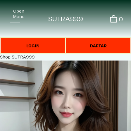
Open
Menu
SUTRA999
0
LOGIN
DAFTAR
Shop
SUTRA999