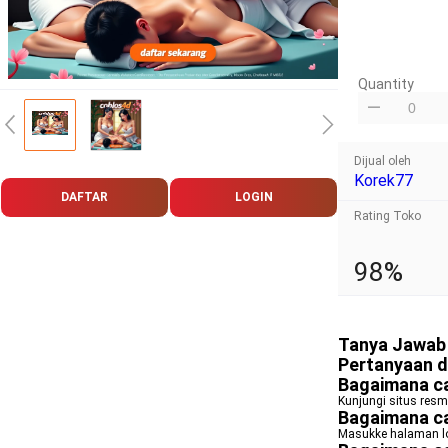
Quantity
Dijual oleh
Korek77
DAFTAR
LOGIN
Rating Toko
98%
Tanya Jawab 
Pertanyaan d
Bagaimana ca
Kunjungi situs resmi
Bagaimana ca
Masukke halaman log