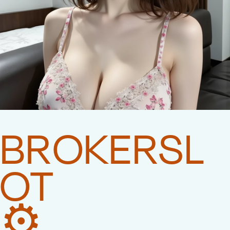
BROKERSL
OT
⚙️