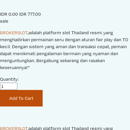
S
IDR 0.00
O
IDR 777.00
a
sale
r
l
i
BROKERSLOT
,adalah platform slot Thailand resmi yang 
e
g
menghadirkan permainan seru dengan aturan fair play dan TO 
P
i
kecil. Dengan sistem yang aman dan transaksi cepat, pemain 
r
n
dapat menikmati pengalaman bermain yang nyaman dan 
i
a
menguntungkan. Bergabung sekarang dan rasakan 
c
l
keseruannya!"
e
P
:
r
Quantity:
i
c
e
Add To Cart
:
BROKERSLOT
.adalah platform slot Thailand resmi yang 