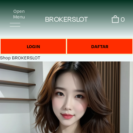
Open
Menu
BROKERSLOT
0
LOGIN
DAFTAR
Shop
BROKERSLOT