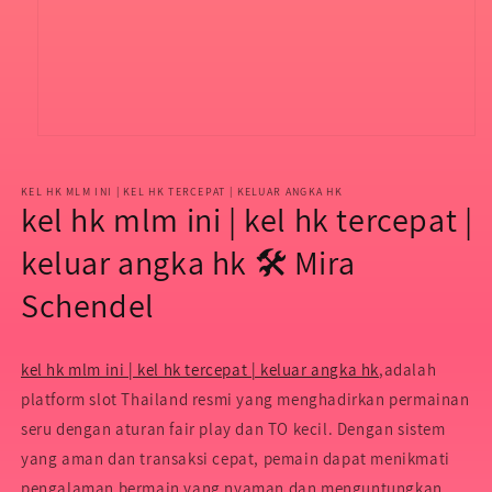
Open
media
1
in
KEL HK MLM INI | KEL HK TERCEPAT | KELUAR ANGKA HK
kel hk mlm ini | kel hk tercepat |
modal
keluar angka hk 🛠️ Mira
Schendel
kel hk mlm ini | kel hk tercepat | keluar angka hk
,adalah
platform slot Thailand resmi yang menghadirkan permainan
seru dengan aturan fair play dan TO kecil. Dengan sistem
yang aman dan transaksi cepat, pemain dapat menikmati
pengalaman bermain yang nyaman dan menguntungkan.