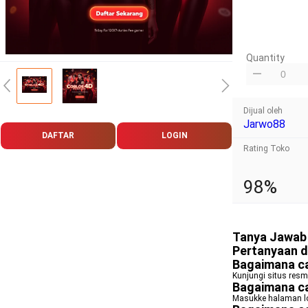
Quantity
Dijual oleh
Jarwo88
DAFTAR
LOGIN
Rating Toko
98%
Tanya Jawab
Pertanyaan 
Bagaimana ca
Kunjungi situs resmi
Bagaimana ca
Masukke halaman lo