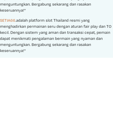
menguntungkan. Bergabung sekarang dan rasakan 
keseruannya!"
SETIA66
.adalah platform slot Thailand resmi yang 
menghadirkan permainan seru dengan aturan fair play dan TO 
kecil. Dengan sistem yang aman dan transaksi cepat, pemain 
dapat menikmati pengalaman bermain yang nyaman dan 
menguntungkan. Bergabung sekarang dan rasakan 
keseruannya!"
Made with 
SETIA66