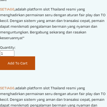
l
i
SETIA66
,adalah platform slot Thailand resmi yang 
e
g
menghadirkan permainan seru dengan aturan fair play dan TO 
P
i
kecil. Dengan sistem yang aman dan transaksi cepat, pemain 
r
n
dapat menikmati pengalaman bermain yang nyaman dan 
i
a
menguntungkan. Bergabung sekarang dan rasakan 
c
l
keseruannya!"
e
P
:
r
Quantity:
i
c
e
Add To Cart
:
SETIA66
.adalah platform slot Thailand resmi yang 
menghadirkan permainan seru dengan aturan fair play dan TO 
kecil. Dengan sistem yang aman dan transaksi cepat, pemain 
dapat menikmati pengalaman bermain yang nyaman dan 