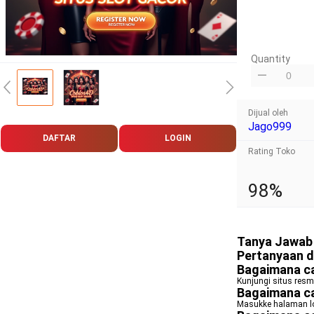
Quantity
Dijual oleh
Jago999
DAFTAR
LOGIN
Rating Toko
98%
Tanya Jawab
Pertanyaan 
Bagaimana c
Kunjungi situs resmi
Bagaimana ca
Masukke halaman lo