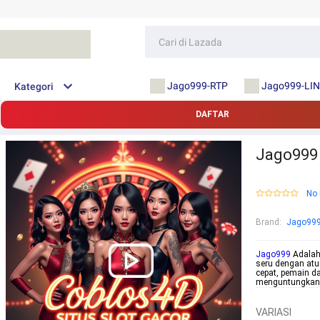
Jago999-RTP
Jago999-LI
Kategori
DAFTAR
Jago999 
No 
Brand
:
Jago99
Jago999
Adalah
seru dengan atu
cepat, pemain 
menguntungkan.
VARIASI