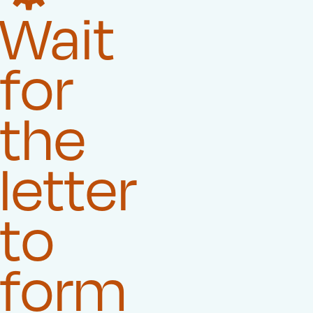
Wait
for
the
letter
to
form