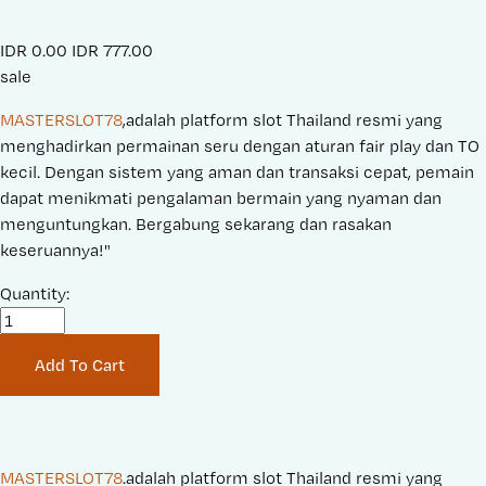
S
IDR 0.00
O
IDR 777.00
a
sale
r
l
i
MASTERSLOT78
,adalah platform slot Thailand resmi yang 
e
g
menghadirkan permainan seru dengan aturan fair play dan TO 
P
i
kecil. Dengan sistem yang aman dan transaksi cepat, pemain 
r
n
dapat menikmati pengalaman bermain yang nyaman dan 
i
a
menguntungkan. Bergabung sekarang dan rasakan 
c
l
keseruannya!"
e
P
:
r
Quantity:
i
c
e
Add To Cart
:
MASTERSLOT78
.adalah platform slot Thailand resmi yang 