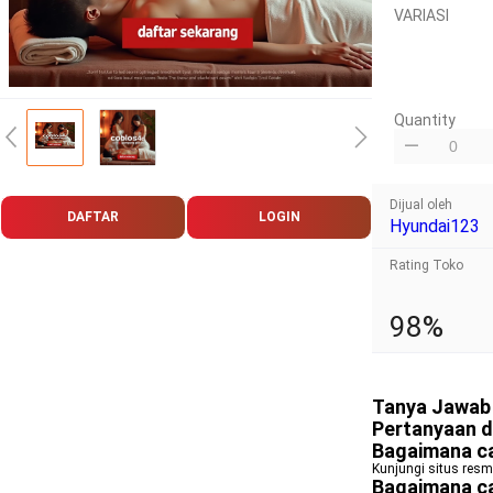
VARIASI
Quantity
Dijual oleh
DAFTAR
LOGIN
Hyundai123
Rating Toko
98%
Tanya Jawab 
Pertanyaan d
Bagaimana ca
Kunjungi situs resmi
Bagaimana ca