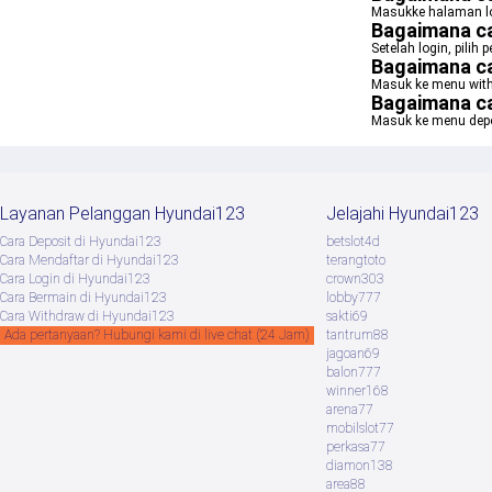
Masukke halaman lo
Bagaimana ca
Setelah login, pili
Bagaimana ca
Masuk ke menu withd
Bagaimana ca
Masuk ke menu depos
Layanan Pelanggan Hyundai123
Jelajahi Hyundai123
Cara Deposit di Hyundai123
betslot4d
Cara Mendaftar di Hyundai123
terangtoto
Cara Login di Hyundai123
crown303
Cara Bermain di Hyundai123
lobby777
Cara Withdraw di Hyundai123
sakti69
Ada pertanyaan? Hubungi kami di live chat (24 Jam)
tantrum88
jagoan69
balon777
winner168
arena77
mobilslot77
perkasa77
diamon138
area88