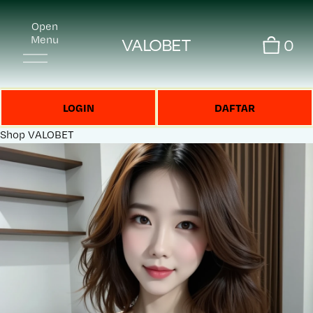
Open
Menu
VALOBET
0
LOGIN
DAFTAR
Shop
VALOBET